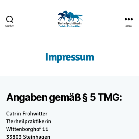
Suchen
Menü
Tiernaturheilkunde
-
Tierheilpraktikerin
Catrin
Impressum
Frohwitter
Angaben gemäß § 5 TMG:
Catrin Frohwitter
Tierheilpraktikerin
Wittenborghof 11
33803 Steinhagen