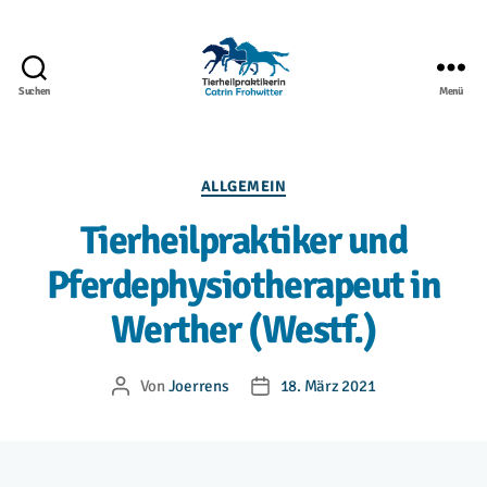
Suchen
Menü
Tiernaturheilkunde
-
Tierheilpraktikerin
Catrin
Kategorien
ALLGEMEIN
Frohwitter
Tierheilpraktiker und
Pferdephysiotherapeut in
Werther (Westf.)
Von
Joerrens
18. März 2021
Beitragsautor
Beitragsdatum